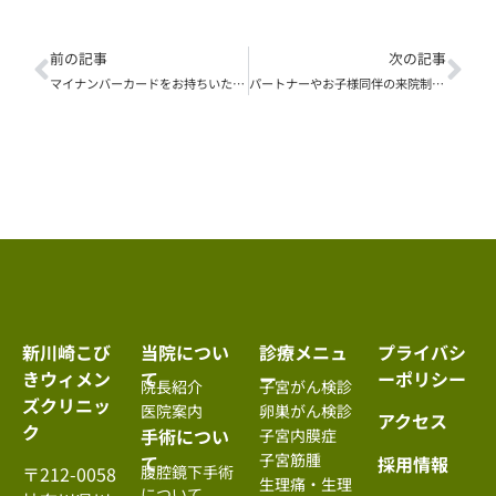
前の記事
次の記事
マイナンバーカードをお持ちいただく場合について
パートナーやお子様同伴の来院制限のお知らせ
新川崎こび
当院につい
診療メニュ
プライバシ
きウィメン
て
ー
ーポリシー
院長紹介
子宮がん検診
ズクリニッ
医院案内
卵巣がん検診
アクセス
ク
手術につい
子宮内膜症
子宮筋腫
て
採用情報
腹腔鏡下手術
〒212-0058
生理痛・生理
について